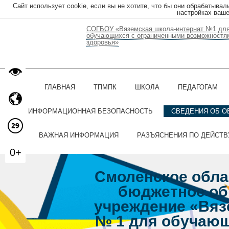
Сайт использует cookie, если вы не хотите, что бы они обрабатывал
настройках ваше
СОГБОУ «Вяземская школа-интернат №1 дл
обучающихся с ограниченными возможностя
здоровья»
ГЛАВНАЯ
ТПМПК
ШКОЛА
ПЕДАГОГАМ
ИНФОРМАЦИОННАЯ БЕЗОПАСНОСТЬ
СВЕДЕНИЯ ОБ О
ВАЖНАЯ ИНФОРМАЦИЯ
РАЗЪЯСНЕНИЯ ПО ДЕЙСТ
0+
Смоленское обла
бюджетное об
учреждение «Вяз
№ 1 для обучающ