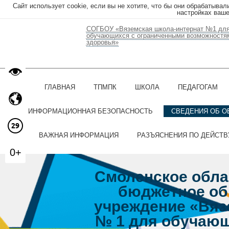
Сайт использует cookie, если вы не хотите, что бы они обрабатывал
настройках ваше
СОГБОУ «Вяземская школа-интернат №1 дл
обучающихся с ограниченными возможностя
здоровья»
ГЛАВНАЯ
ТПМПК
ШКОЛА
ПЕДАГОГАМ
ИНФОРМАЦИОННАЯ БЕЗОПАСНОСТЬ
СВЕДЕНИЯ ОБ О
ВАЖНАЯ ИНФОРМАЦИЯ
РАЗЪЯСНЕНИЯ ПО ДЕЙСТ
0+
Смоленское обла
бюджетное об
учреждение «Вяз
№ 1 для обучающ