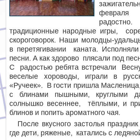
зажигате
февраля 
радостно
традиционные народные игры, соре
скороговорок. Наши молодцы-удальц
в перетягивании каната. Исполнял
песни. А как здорово плясали под пе
С радостью ребята встречали Весну 
веселые хороводы, играли в ру
«Ручеек». В гости пришла Масленица,
с блинами пышными, круглыми 
солнышко весеннее, тёплыми, и при
блинов и попить ароматного чая.
После вкусного застолья праздник
где дети, ряженые, катались с ледяной