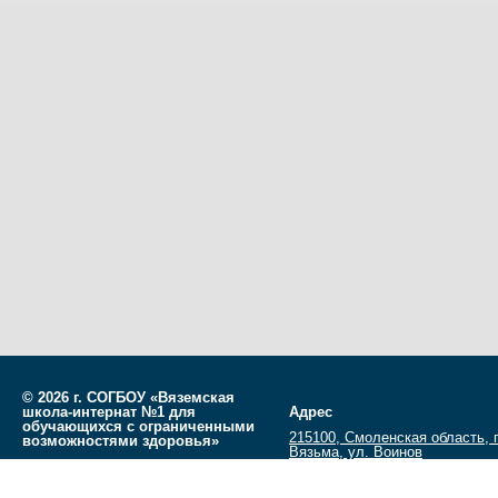
©
2026 г. СОГБОУ «Вяземская
школа-интернат №1 для
Адрес
обучающихся с ограниченными
215100, Смоленская область, г
возможностями здоровья»
Вязьма, ул. Воинов
Разработано
СофтКБ
Интернационалистов, д.7
Обновления сайта