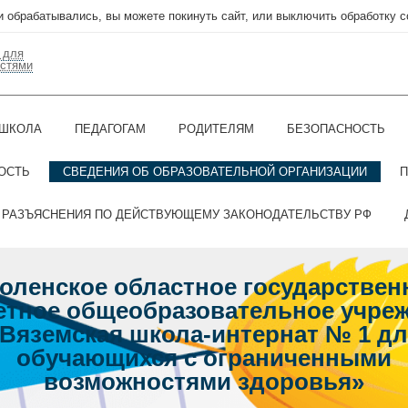
ни обрабатывались, вы можете покинуть сайт, или выключить обработку c
 для
остями
ШКОЛА
ПЕДАГОГАМ
РОДИТЕЛЯМ
БЕЗОПАСНОСТЬ
ОСТЬ
СВЕДЕНИЯ ОБ ОБРАЗОВАТЕЛЬНОЙ ОРГАНИЗАЦИИ
П
РАЗЪЯСНЕНИЯ ПО ДЕЙСТВУЮЩЕМУ ЗАКОНОДАТЕЛЬСТВУ РФ
оленское областное государствен
тное общеобразовательное учре
Вяземская школа-интернат № 1 д
обучающихся с ограниченными
возможностями здоровья»