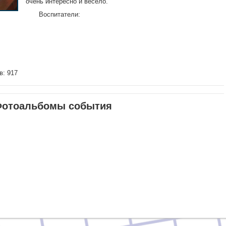
очень интересно и весело.
Воспитатели:
в: 917
отоальбомы события