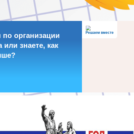
Решаем вместе
 по организации
 или знаете, как
чше?