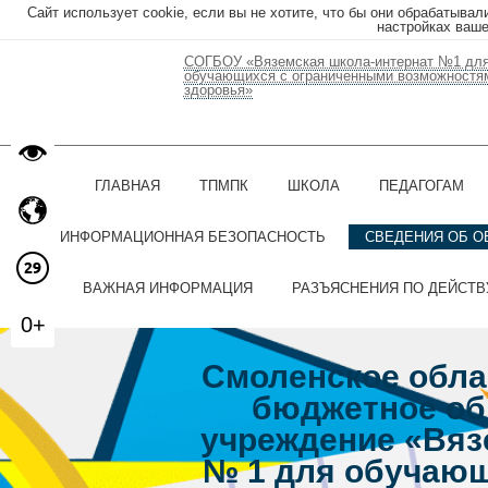
Сайт использует cookie, если вы не хотите, что бы они обрабатывал
настройках ваше
СОГБОУ «Вяземская школа-интернат №1 дл
обучающихся с ограниченными возможностя
здоровья»
ГЛАВНАЯ
ТПМПК
ШКОЛА
ПЕДАГОГАМ
ИНФОРМАЦИОННАЯ БЕЗОПАСНОСТЬ
СВЕДЕНИЯ ОБ О
ВАЖНАЯ ИНФОРМАЦИЯ
РАЗЪЯСНЕНИЯ ПО ДЕЙСТ
0+
Смоленское обла
бюджетное об
учреждение «Вяз
№ 1 для обучающ