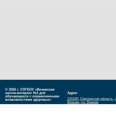
©
2026 г. СОГБОУ «Вяземская
школа-интернат №1 для
Адрес
обучающихся с ограниченными
215100, Смоленская область, г
возможностями здоровья»
Вязьма, ул. Воинов
Разработано
СофтКБ
Интернационалистов, д.7
Обновления сайта