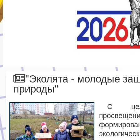
"Эколята - молодые за
природы"
С цель
просвеще
формирова
экологич